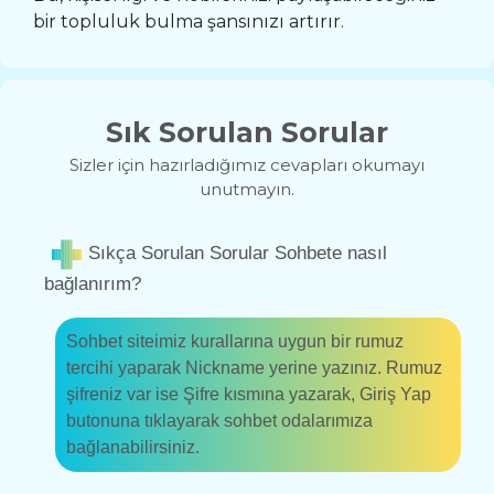
bir topluluk bulma şansınızı artırır.
Sık Sorulan Sorular
Sizler için hazırladığımız cevapları okumayı
unutmayın.
Sıkça Sorulan Sorular Sohbete nasıl
bağlanırım?
Sohbet siteimiz kurallarına uygun bir rumuz
tercihi yaparak Nickname yerine yazınız. Rumuz
şifreniz var ise Şifre kısmına yazarak, Giriş Yap
butonuna tıklayarak sohbet odalarımıza
bağlanabilirsiniz.